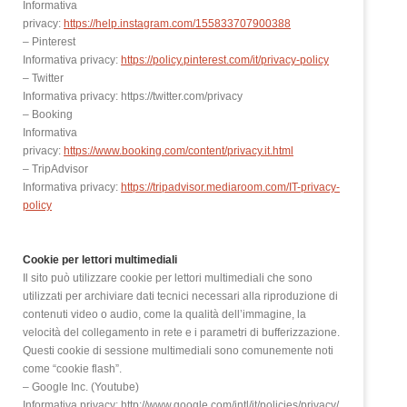
Informativa
privacy:
https://help.instagram.com/155833707900388
– Pinterest
Informativa privacy:
https://policy.pinterest.com/it/privacy-policy
– Twitter
Informativa privacy: https://twitter.com/privacy
– Booking
Informativa
privacy:
https://www.booking.com/content/privacy.it.html
– TripAdvisor
Informativa privacy:
https://tripadvisor.mediaroom.com/IT-privacy-
policy
Cookie per lettori multimediali
Il sito può utilizzare cookie per lettori multimediali che sono
utilizzati per archiviare dati tecnici necessari alla riproduzione di
contenuti video o audio, come la qualità dell’immagine, la
velocità del collegamento in rete e i parametri di bufferizzazione.
Questi cookie di sessione multimediali sono comunemente noti
come “cookie flash”.
– Google Inc. (Youtube)
Informativa privacy: http://www.google.com/intl/it/policies/privacy/