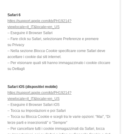
Safari 6
https://support.apple.com/kb/PH19214?
viewlocale=it_IT&locale=en_US
– Eseguire il Browser Safari
– Fare click su Safari, selezionare Preferenze e premere
su Privacy
– Nella sezione
Blocca Cookie
specificare come Safari deve
accettare i cookie dai siti internet.
– Per visionare quali siti hanno immagazzinato i cookie cliccare
su Dettagli
Safari iOS (dispositivi mobile)
https://support.apple.com/kb/PH19214?
viewlocale=it_IT&locale=en_US
– Eseguire il Browser Safari iOS
– Tocca su Impostazioni e poi Safari
– Tocca su Blocca Cookie e scegli tra le varie opzioni: “Mai”, “Di
terze parti e inserzionisti” o “Sempre”
– Per cancellare tutti i cookie immagazzinati da Safari, tocca