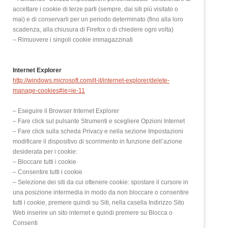
accettare i cookie di terze parti (sempre, dai siti più visitato o
mai) e di conservarli per un periodo determinato (fino alla loro
scadenza, alla chiusura di Firefox o di chiedere ogni volta)
– Rimuovere i singoli cookie immagazzinati
Internet Explorer
http://windows.microsoft.com/it-it/internet-explorer/delete-
manage-cookies#ie=ie-11
– Eseguire il Browser Internet Explorer
– Fare click sul pulsante Strumenti e scegliere Opzioni Internet
– Fare click sulla scheda Privacy e nella sezione Impostazioni
modificare il dispositivo di scorrimento in funzione dell’azione
desiderata per i cookie:
– Bloccare tutti i cookie
– Consentire tutti i cookie
– Selezione dei siti da cui ottenere cookie: spostare il cursore in
una posizione intermedia in modo da non bloccare o consentire
tutti i cookie, premere quindi su Siti, nella casella Indirizzo Sito
Web inserire un sito internet e quindi premere su Blocca o
Consenti