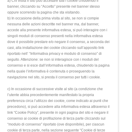
a) Chi visita il sito può accettare tutti i cookie chiudendo il
banner, cliccando su “Accetto” presente nel banner stesso
oppure scorrendo la pagina che sta visitando.
b) In occasione della prima visita al sito, se non si compie
nessuna delle azioni descritte nel banner ma, dal banner,
accede alla presente informativa estesa, si può interagire con i
singoli moduli di consenso presenti nella informativa estesa
dove è possibile prestare e/o negare il consenso, a seconda dei
casi, alla installazione dei cookie cliccando sull’apposito link
riportato nell’ “Informativa privacy e modulo di consenso” di
seguito. Attenzione: se non si interagisce con i moduli del
consenso e si esce dall’informativa estesa, chiudendo la pagina
nella quale l’informativa è contenuta o proseguendo la
navigazione nel sito, si presta il consenso per tutti i cookie.
c) In occasione di successive visite al sito (a condizione che
l’utente abbia precedentemente manifestato la propria
preferenza circa l’utilizzo dei cookie, come indicato ai punti che
precedono), si può accedere alla informativa estesa attraverso il
link “Cookie Policy”, presente in ogni pagina del sito e negare il
consenso ai cookie di profilazione di terza parte cliccando sul
“modulo di consenso” riportato (ove disponibile), per ciascun
cookie di terza parte, nella sezione seguente “Cookie di terze