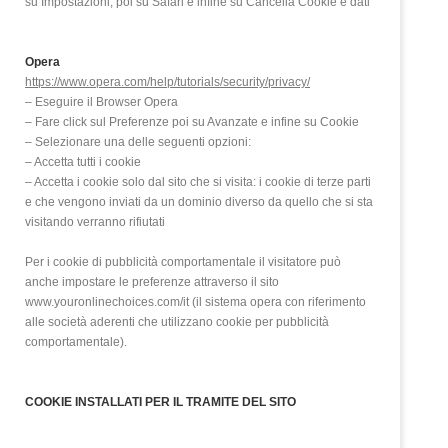
su Impostazioni, poi su Safari e infine su Cancella Cookie e dati
Opera
https://www.opera.com/help/tutorials/security/privacy/
– Eseguire il Browser Opera
– Fare click sul Preferenze poi su Avanzate e infine su Cookie
– Selezionare una delle seguenti opzioni:
– Accetta tutti i cookie
– Accetta i cookie solo dal sito che si visita: i cookie di terze parti
e che vengono inviati da un dominio diverso da quello che si sta
visitando verranno rifiutati
Per i cookie di pubblicità comportamentale il visitatore può
anche impostare le preferenze attraverso il sito
www.youronlinechoices.com/it (il sistema opera con riferimento
alle società aderenti che utilizzano cookie per pubblicità
comportamentale).
COOKIE INSTALLATI PER IL TRAMITE DEL SITO