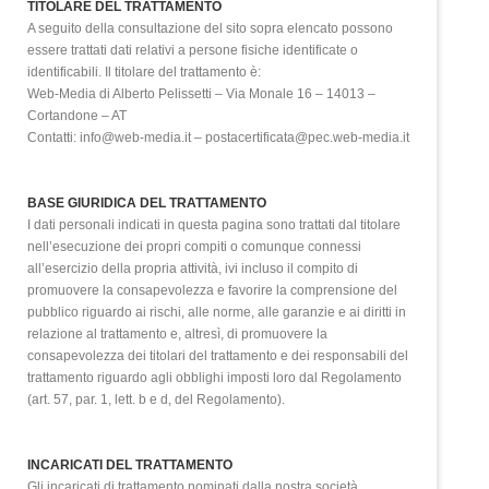
TITOLARE DEL TRATTAMENTO
A seguito della consultazione del sito sopra elencato possono
essere trattati dati relativi a persone fisiche identificate o
identificabili. Il titolare del trattamento è:
Web-Media di Alberto Pelissetti – Via Monale 16 – 14013 –
Cortandone – AT
Contatti: info@web-media.it – postacertificata@pec.web-media.it
BASE GIURIDICA DEL TRATTAMENTO
I dati personali indicati in questa pagina sono trattati dal titolare
nell’esecuzione dei propri compiti o comunque connessi
all’esercizio della propria attività, ivi incluso il compito di
promuovere la consapevolezza e favorire la comprensione del
pubblico riguardo ai rischi, alle norme, alle garanzie e ai diritti in
relazione al trattamento e, altresì, di promuovere la
consapevolezza dei titolari del trattamento e dei responsabili del
trattamento riguardo agli obblighi imposti loro dal Regolamento
(art. 57, par. 1, lett. b e d, del Regolamento).
INCARICATI DEL TRATTAMENTO
Gli incaricati di trattamento nominati dalla nostra società