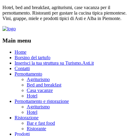
Hotel, bed and breakfast, agriturismi, case vacanza per il
pernottamento. Ristoranti per gustare la cucina tipica piemontese.
Vini, grappe, miele e prodotti tipici di Asti e Alba in Piemonte.
Main menu
Home
Borsino del tartufo
Inserisci la tua struttura su Turismo.Asti.it
Contatti
Pernottamento
Agriturismo
Bed and breakfast
Casa vacanze
Hotel
Pernottamento e ristorazione
Agriturismo
Hotel
Ristorazione
Bar e fast food
Ristorante
Prodotti