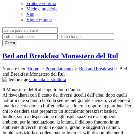
Frutta e verdura
Miele e nocciole
Vini
Vini e grappe
Bed and Breakfast Monastero del Rul
You are here
Home
>
Pernottamento
>
Bed and breakfast
> Bed
and Breakfast Monastero del Rul
Contatta la struttura
Il Monastero del Rul è aperto tutto l’anno.
Al risvegliarsi con il canto dei diversi uccelli dell’alba, dopo quelli
notturni che si fanno talvolta sentire nel grande silenzio, vi attenderà
una ricca colazione a buffet nella sala interna oppure in giardino. Per
chi lo desidera sarà preparato un succulento breakfast basket.
Inoltre, sono a disposizione degli ospiti spaziosi e accoglienti
ambienti per la meditazione, la lettura, il dialogo fraterno in un
ambiente di vecchi mobili e quadri, grandi e suggestivi camini.
In più, servizio fax, collegamento Internet, wifi disponibile negli