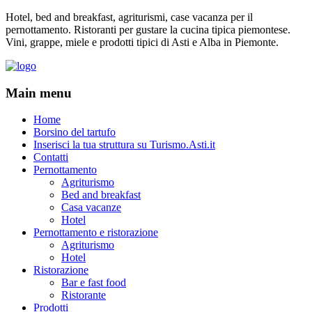
Hotel, bed and breakfast, agriturismi, case vacanza per il
pernottamento. Ristoranti per gustare la cucina tipica piemontese.
Vini, grappe, miele e prodotti tipici di Asti e Alba in Piemonte.
Main menu
Home
Borsino del tartufo
Inserisci la tua struttura su Turismo.Asti.it
Contatti
Pernottamento
Agriturismo
Bed and breakfast
Casa vacanze
Hotel
Pernottamento e ristorazione
Agriturismo
Hotel
Ristorazione
Bar e fast food
Ristorante
Prodotti