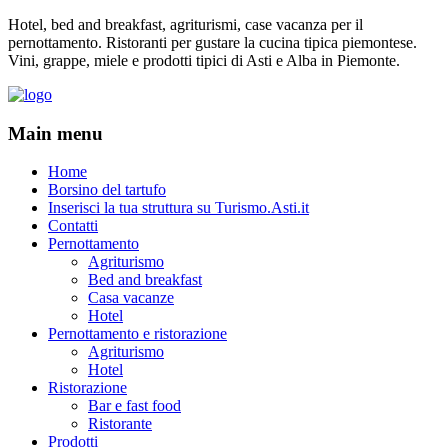
Hotel, bed and breakfast, agriturismi, case vacanza per il
pernottamento. Ristoranti per gustare la cucina tipica piemontese.
Vini, grappe, miele e prodotti tipici di Asti e Alba in Piemonte.
Main menu
Home
Borsino del tartufo
Inserisci la tua struttura su Turismo.Asti.it
Contatti
Pernottamento
Agriturismo
Bed and breakfast
Casa vacanze
Hotel
Pernottamento e ristorazione
Agriturismo
Hotel
Ristorazione
Bar e fast food
Ristorante
Prodotti